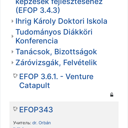
képzések fejlesztéséhez
(EFOP 3.4.3)
Ihrig Károly Doktori Iskola
Tudományos Diákköri
Konferencia
Tanácsok, Bizottságok
Záróvizsgák, Felvételik
EFOP 3.6.1. - Venture
Catapult
EFOP343
Учитель:
dr. Orbán