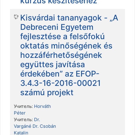
kurzus készítéséhez
Kisvárdai tananyagok - „A
Debreceni Egyetem
fejlesztése a felsőfokú
oktatás minőségének és
hozzáférhetőségének
együttes javítása
érdekében” az EFOP-
3.4.3-16-2016-00021
számú projekt
Учитель:
Horváth
Péter
Учитель:
Dr.
Vargáné Dr. Csobán
Katalin