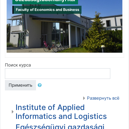
Faculty of Economics and Business
Поиск курса
Применить
Развернуть всё
Institute of Applied
Informatics and Logistics
Egészségügyi gazdasági