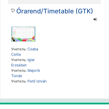
Órarend/Timetable (GTK)
Учитель:
Csaba
Csilla
Учитель:
Iglai
Erzsébet
Учитель:
Majorik
Tünde
Учитель:
Pető István
Пропустить Пользователи на сайте