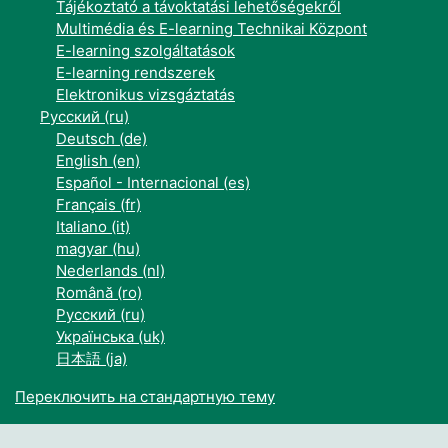
Tájékoztató a távoktatási lehetőségekről
Multimédia és E-learning Technikai Központ
E-learning szolgáltatások
E-learning rendszerek
Elektronikus vizsgáztatás
Русский ‎(ru)‎
Deutsch ‎(de)‎
English ‎(en)‎
Español - Internacional ‎(es)‎
Français ‎(fr)‎
Italiano ‎(it)‎
magyar ‎(hu)‎
Nederlands ‎(nl)‎
Română ‎(ro)‎
Русский ‎(ru)‎
Українська ‎(uk)‎
日本語 ‎(ja)‎
Переключить на стандартную тему