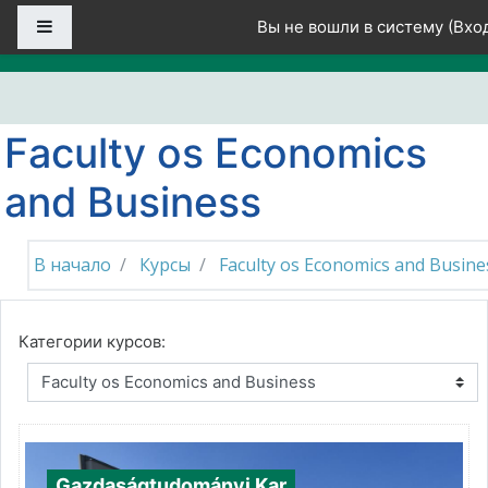
Перейти к основному содержанию
Боковая панель
Вы не вошли в систему (
Вхо
Faculty os Economics
and Business
В начало
Курсы
Faculty os Economics and Busine
Категории курсов:
Gazdaságtudományi Kar