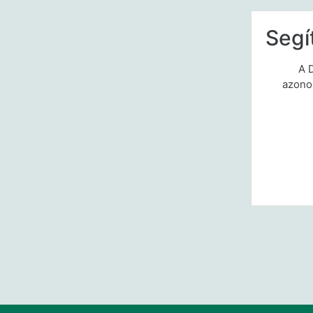
Segí
A 
azono