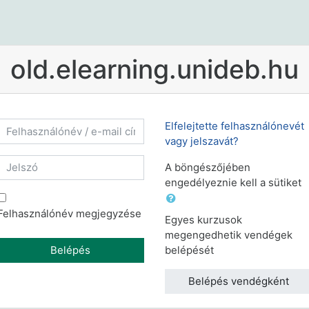
old.elearning.unideb.hu
Felhasználónév / e-mail cím
Elfelejtette felhasználónevét
vagy jelszavát?
Jelszó
A böngészőjében
engedélyeznie kell a sütiket
Felhasználónév megjegyzése
Egyes kurzusok
megengedhetik vendégek
Belépés
belépését
Belépés vendégként