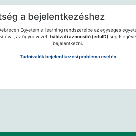
tség a bejelentkezéshez
Debrecen Egyetem e-learning rendszereibe az egységes egyet
sítóval, az úgynevezett
hálózati azonosító (eduID)
segítségével
bejelentkezni.
Tudnivalók bejelentkezési probléma esetén