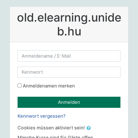
Zum Hauptinhalt
old.elearning.unide
b.hu
Anmeldename / E-Mail
Kennwort
Anmeldenamen merken
Anmelden
Kennwort vergessen?
Cookies müssen aktiviert sein!
Manche Kurse sind für Gäste offen.