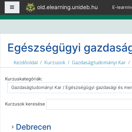
Tovább a fő tartalomhoz
old.elearning.unideb.hu
Oldalpanel
E-learnin
Egészségügyi gazdaság
Kezdőoldal
Kurzusok
Gazdaságtudományi Kar
Kurzuskategóriák:
Kurzusok keresése
Debrecen