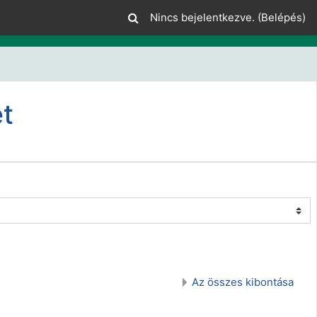
Nincs bejelentkezve. (
Belépés
)
t
Az összes kibontása