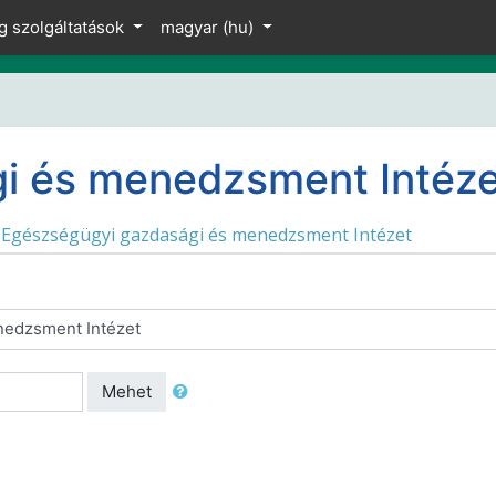
g szolgáltatások
magyar ‎(hu)‎
i és menedzsment Intéze
Egészségügyi gazdasági és menedzsment Intézet
Mehet