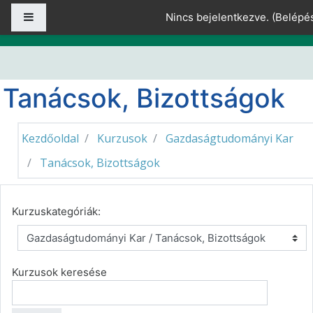
Tovább a fő tartalomhoz
Oldalpanel
Nincs bejelentkezve. (
Belépé
Tanácsok, Bizottságok
Kezdőoldal
Kurzusok
Gazdaságtudományi Kar
Tanácsok, Bizottságok
Kurzuskategóriák:
Kurzusok keresése