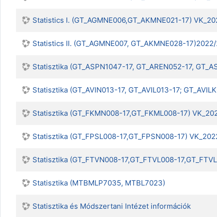
Statistics I. (GT_AGMNE006,GT_AKMNE021-17) VK_20
Statistics II. (GT_AGMNE007, GT_AKMNE028-17)2022
Statisztika (GT_ASPN1047-17, GT_AREN052-17, GT_
Statisztika (GT_AVIN013-17, GT_AVIL013-17; GT_AV
Statisztika (GT_FKMN008-17,GT_FKML008-17) VK_20
Statisztika (GT_FPSL008-17,GT_FPSN008-17) VK_202
Statisztika (GT_FTVN008-17,GT_FTVL008-17,GT_FTV
Statisztika (MTBMLP7035, MTBL7023)
Statisztika és Módszertani Intézet információk