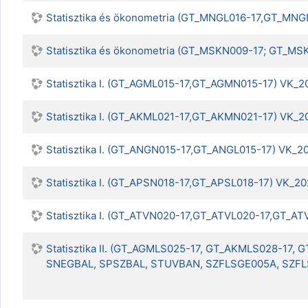
Statisztika és ökonometria (GT_MNGL016-17,GT_M
Statisztika és ökonometria (GT_MSKN009-17; GT_MS
Statisztika I. (GT_AGML015-17,GT_AGMN015-17) VK_
Statisztika I. (GT_AKML021-17,GT_AKMN021-17) VK_
Statisztika I. (GT_ANGN015-17,GT_ANGL015-17) VK_2
Statisztika I. (GT_APSN018-17,GT_APSL018-17) VK_2
Statisztika I. (GT_ATVN020-17,GT_ATVL020-17,GT_A
Statisztika II. (GT_AGMLS025-17, GT_AKMLS028-1
SNEGBAL, SPSZBAL, STUVBAN, SZFLSGE005A, SZFL