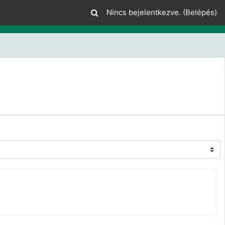
Nincs bejelentkezve. (
Belépés
)