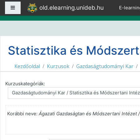
Tovább a fő tartalomhoz
old.elearning.unideb.hu
Oldalpanel
E-learnin
Statisztika és Módszert
Kezdőoldal
Kurzusok
Gazdaságtudományi Kar
Kurzuskategóriák:
Korábbi neve:
Ágazati Gazdaságtan és Módszertani Intézet /