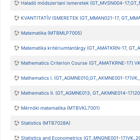
Haladó módszertani ismeretek (GT_MVSN004-17,GT
KVANTITATÍV ISMERETEK (GT_MMAN021-17, GT_MMA
Matematika (MTBMLP7005)
Matematika kritériumtantárgy (GT_AMATKRN-17, GT
Mathematics Criterion Course (GT_AMATKRNE-17) V
Mathematics I. (GT_AGMNE010,GT_AKMNE001-17)VK_
Mathematics II. (GT_AGMNE013, GT_AKMNE014-17)2
Mérnöki matematika (MTBVKL7001)
Statistics (MTB7028A)
Statistics and Econometrics (GT_MNGNE001-17)VK_2