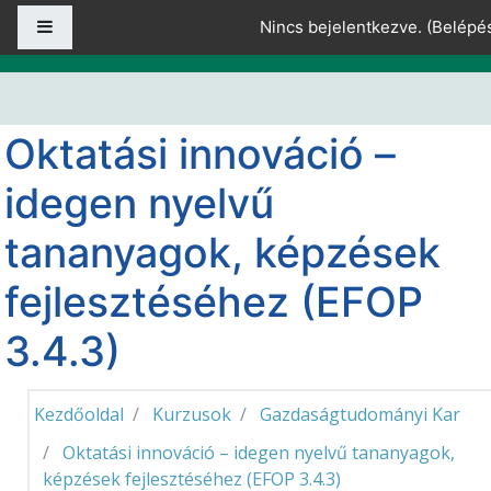
Tovább a fő tartalomhoz
Oldalpanel
Nincs bejelentkezve. (
Belépé
Oktatási innováció –
idegen nyelvű
tananyagok, képzések
fejlesztéséhez (EFOP
3.4.3)
Kezdőoldal
Kurzusok
Gazdaságtudományi Kar
Oktatási innováció – idegen nyelvű tananyagok,
képzések fejlesztéséhez (EFOP 3.4.3)