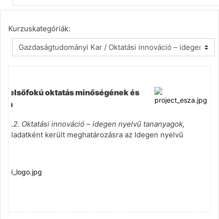
Kurzuskategóriák:
1
 a felsőfokú oktatás minőségének és
ében
az
A.2. Oktatási innováció – idegen nyelvű tananyagok,
feladatként került meghatározásra az Idegen nyelvű