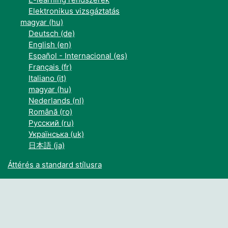
Elektronikus vizsgáztatás
magyar ‎(hu)‎
Deutsch ‎(de)‎
English ‎(en)‎
Español - Internacional ‎(es)‎
Français ‎(fr)‎
Italiano ‎(it)‎
magyar ‎(hu)‎
Nederlands ‎(nl)‎
Română ‎(ro)‎
Русский ‎(ru)‎
Українська ‎(uk)‎
日本語 ‎(ja)‎
Áttérés a standard stílusra