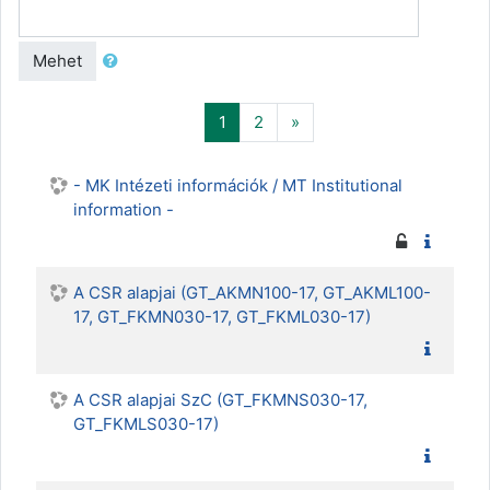
Mehet
(aktuális)
Következő
1
2
»
- MK Intézeti információk / MT Institutional
information -
A CSR alapjai (GT_AKMN100-17, GT_AKML100-
17, GT_FKMN030-17, GT_FKML030-17)
A CSR alapjai SzC (GT_FKMNS030-17,
GT_FKMLS030-17)