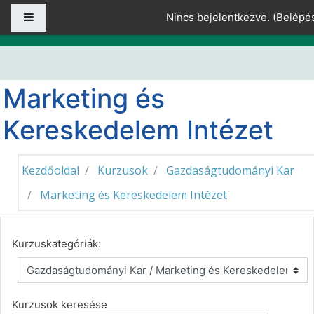
Tovább a fő tartalomhoz
Oldalpanel
Nincs bejelentkezve. (
Belépé
Marketing és
Kereskedelem Intézet
Kezdőoldal
Kurzusok
Gazdaságtudományi Kar
Marketing és Kereskedelem Intézet
Kurzuskategóriák:
Kurzusok keresése