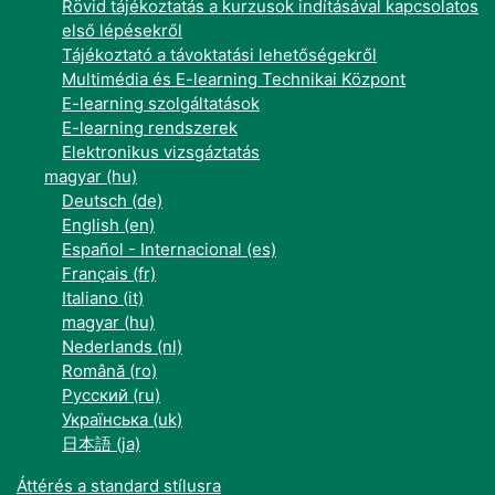
Rövid tájékoztatás a kurzusok indításával kapcsolatos
első lépésekről
Tájékoztató a távoktatási lehetőségekről
Multimédia és E-learning Technikai Központ
E-learning szolgáltatások
E-learning rendszerek
Elektronikus vizsgáztatás
magyar ‎(hu)‎
Deutsch ‎(de)‎
English ‎(en)‎
Español - Internacional ‎(es)‎
Français ‎(fr)‎
Italiano ‎(it)‎
magyar ‎(hu)‎
Nederlands ‎(nl)‎
Română ‎(ro)‎
Русский ‎(ru)‎
Українська ‎(uk)‎
日本語 ‎(ja)‎
Áttérés a standard stílusra