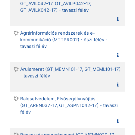
GT_AVIL042-17, GT_AVILP042-17,
GT_AVILK042-17) - tavaszi félév
Agrárinformációs rendszerek és e-
kommunikáció (MTTPR002) - őszi félév -
tavaszi félév
Áruismeret (GT_MEMN101-17, GT_MEML101-17)
- tavaszi félév
Balesetvédelem, Elsősegélynyújtás
(GT_AREN037-17, GT_ASPN1042-17) - tavaszi
félév
Beszerzés menedzsment (GT_MEMN020-17,