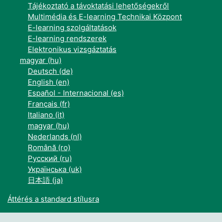
Tájékoztató a távoktatási lehetőségekről
Multimédia és E-learning Technikai Központ
E-learning szolgáltatások
E-learning rendszerek
Elektronikus vizsgáztatás
magyar ‎(hu)‎
Deutsch ‎(de)‎
English ‎(en)‎
Español - Internacional ‎(es)‎
Français ‎(fr)‎
Italiano ‎(it)‎
magyar ‎(hu)‎
Nederlands ‎(nl)‎
Română ‎(ro)‎
Русский ‎(ru)‎
Українська ‎(uk)‎
日本語 ‎(ja)‎
Áttérés a standard stílusra