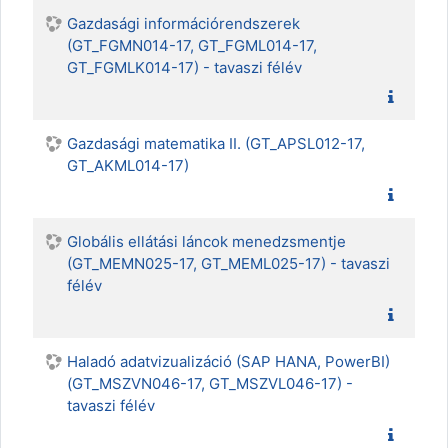
Gazdasági információrendszerek
(GT_FGMN014-17, GT_FGML014-17,
GT_FGMLK014-17) - tavaszi félév
Gazdasági matematika II. (GT_APSL012-17,
GT_AKML014-17)
Globális ellátási láncok menedzsmentje
(GT_MEMN025-17, GT_MEML025-17) - tavaszi
félév
Haladó adatvizualizáció (SAP HANA, PowerBI)
(GT_MSZVN046-17, GT_MSZVL046-17) -
tavaszi félév