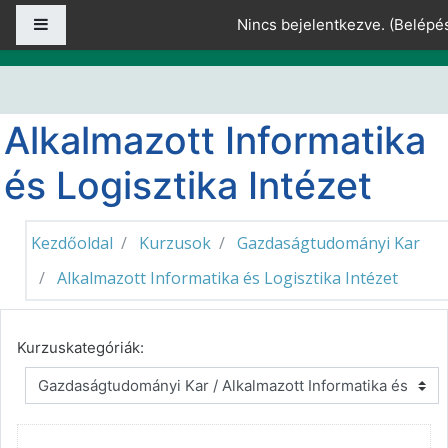
Tovább a fő tartalomhoz
Oldalpanel
Nincs bejelentkezve. (
Belépé
Alkalmazott Informatika
és Logisztika Intézet
Kezdőoldal
Kurzusok
Gazdaságtudományi Kar
Alkalmazott Informatika és Logisztika Intézet
Kurzuskategóriák: