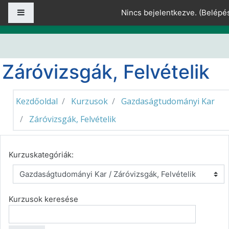
Tovább a fő tartalomhoz
Oldalpanel
Nincs bejelentkezve. (
Belépé
Záróvizsgák, Felvételik
Kezdőoldal
Kurzusok
Gazdaságtudományi Kar
Záróvizsgák, Felvételik
Kurzuskategóriák:
Kurzusok keresése