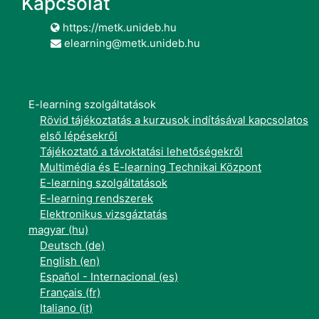
Kapcsolat
https://metk.unideb.hu
elearning@metk.unideb.hu
E-learning szolgáltatások
Rövid tájékoztatás a kurzusok indításával kapcsolatos
első lépésekről
Tájékoztató a távoktatási lehetőségekről
Multimédia és E-learning Technikai Központ
E-learning szolgáltatások
E-learning rendszerek
Elektronikus vizsgáztatás
magyar ‎(hu)‎
Deutsch ‎(de)‎
English ‎(en)‎
Español - Internacional ‎(es)‎
Français ‎(fr)‎
Italiano ‎(it)‎