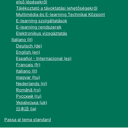
első lépésekről
Tájékoztató a távoktatási lehetőségekről
Multimédia és E-learning Technikai Központ
E-learning szolgáltatások
E-learning rendszerek
Elektronikus vizsgáztatás
Italiano ‎(it)‎
Deutsch ‎(de)‎
English ‎(en)‎
Español - Internacional ‎(es)‎
Français ‎(fr)‎
Italiano ‎(it)‎
magyar ‎(hu)‎
Nederlands ‎(nl)‎
Română ‎(ro)‎
Русский ‎(ru)‎
Українська ‎(uk)‎
日本語 ‎(ja)‎
Passa al tema standard