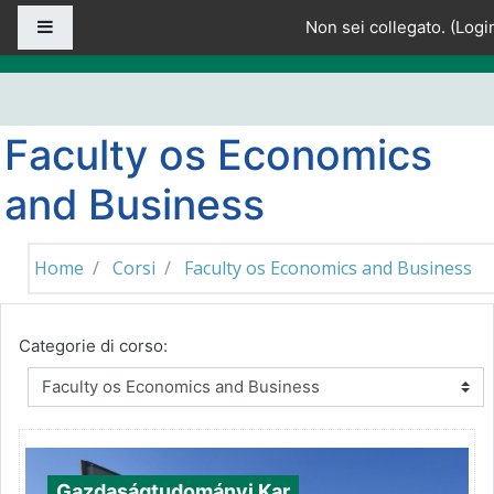
Vai al contenuto principale
Pannello laterale
Non sei collegato. (
Logi
Faculty os Economics
and Business
Home
Corsi
Faculty os Economics and Business
Categorie di corso:
Gazdaságtudományi Kar