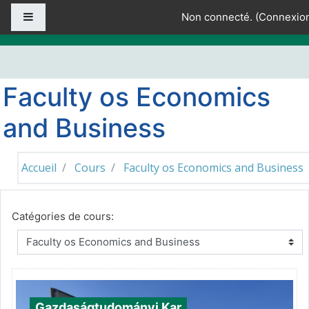
Passer au contenu principal
Panneau latéral
Non connecté. (
Connexio
Faculty os Economics
and Business
Accueil
Cours
Faculty os Economics and Business
Catégories de cours:
Gazdaságtudományi Kar