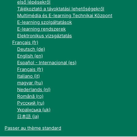
első lépésekről
Tájékoztató a távoktatási lehetőségekről
Multimédia és E-learning Technikai Központ
E-learning szolgáltatások
E-learning rendszerek
Elektronikus vizsgáztatás
Français ‎(fr)‎
Deutsch ‎(de)‎
English ‎(en)‎
Español - Internacional ‎(es)‎
Français ‎(fr)‎
Italiano ‎(it)‎
magyar ‎(hu)‎
Nederlands ‎(nl)‎
Română ‎(ro)‎
Русский ‎(ru)‎
Українська ‎(uk)‎
日本語 ‎(ja)‎
Passer au thème standard