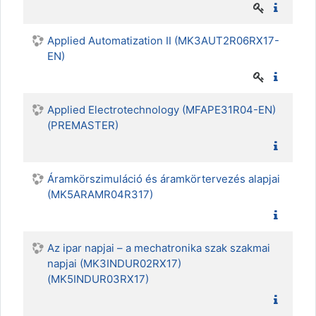
Applied Automatization II (MK3AUT2R06RX17-
EN)
Applied Electrotechnology (MFAPE31R04-EN)
(PREMASTER)
Áramkörszimuláció és áramkörtervezés alapjai
(MK5ARAMR04R317)
Az ipar napjai – a mechatronika szak szakmai
napjai (MK3INDUR02RX17)
(MK5INDUR03RX17)