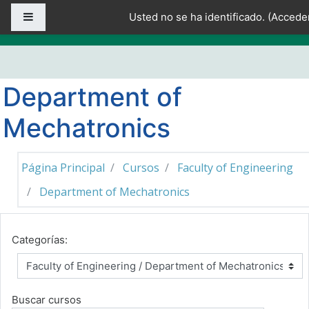
Salta al contenido principal
Panel lateral
Usted no se ha identificado. (
Accede
Department of
Mechatronics
Página Principal
Cursos
Faculty of Engineering
Department of Mechatronics
Categorías:
Buscar cursos