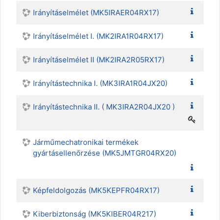
Irányításelmélet (MK5IRAER04RX17)
Irányításelmélet I. (MK2IRA1R04RX17)
Irányításelmélet II (MK2IRA2R05RX17)
Irányítástechnika I. (MK3IRA1R04JX20)
Irányítástechnika II. ( MK3IRA2R04JX20 )
Járműmechatronikai termékek
gyártásellenőrzése (MK5JMTGR04RX20)
Képfeldolgozás (MK5KEPFR04RX17)
Kiberbiztonság (MK5KIBER04R217)