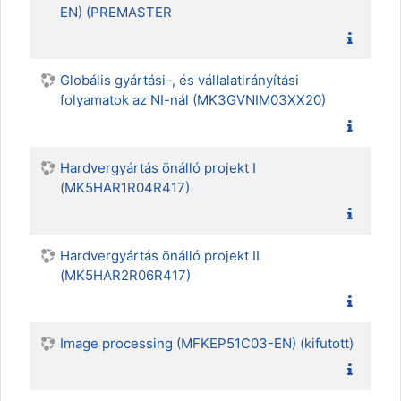
EN) (PREMASTER
Globális gyártási-, és vállalatirányítási
folyamatok az NI-nál (MK3GVNIM03XX20)
Hardvergyártás önálló projekt I
(MK5HAR1R04R417)
Hardvergyártás önálló projekt II
(MK5HAR2R06R417)
Image processing (MFKEP51C03-EN) (kifutott)