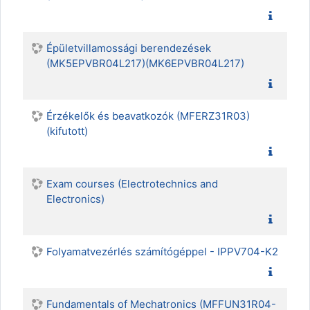
Épületvillamossági berendezések
(MK5EPVBR04L217)(MK6EPVBR04L217)
Érzékelők és beavatkozók (MFERZ31R03)
(kifutott)
Exam courses (Electrotechnics and
Electronics)
Folyamatvezérlés számítógéppel - IPPV704-K2
Fundamentals of Mechatronics (MFFUN31R04-