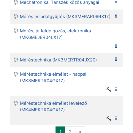
Mechatronikai Tanszék közös anyagai
Mérés és adatgyűjtés (MK3MERAR06RX17)
Mérés, jelfeldolgozás, elektronika
(MK6MEJER04LX17)
Méréstechnika (MK3MERTR04JX20)
Méréstechnika elmélet - nappali
(MK3MERTR04GX17)
Méréstechnika elmélet levelező
(MK4MERTR04GX17)
(actual)
Siguiente
1
2
»