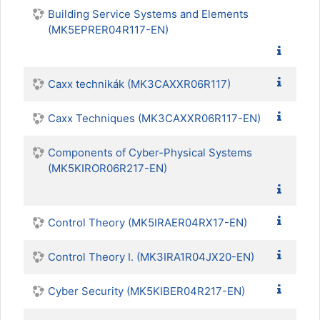
Building Service Systems and Elements
(MK5EPRER04R117-EN)
Caxx technikák (MK3CAXXR06R117)
Caxx Techniques (MK3CAXXR06R117-EN)
Components of Cyber-Physical Systems
(MK5KIROR06R217-EN)
Control Theory (MK5IRAER04RX17-EN)
Control Theory I. (MK3IRA1R04JX20-EN)
Cyber Security (MK5KIBER04R217-EN)