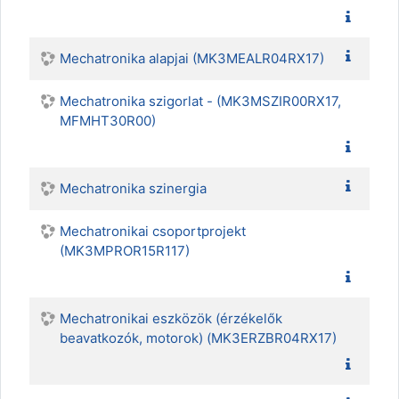
Mechatronika alapjai (MK3MEALR04RX17)
Mechatronika szigorlat - (MK3MSZIR00RX17,
MFMHT30R00)
Mechatronika szinergia
Mechatronikai csoportprojekt
(MK3MPROR15R117)
Mechatronikai eszközök (érzékelők
beavatkozók, motorok) (MK3ERZBR04RX17)