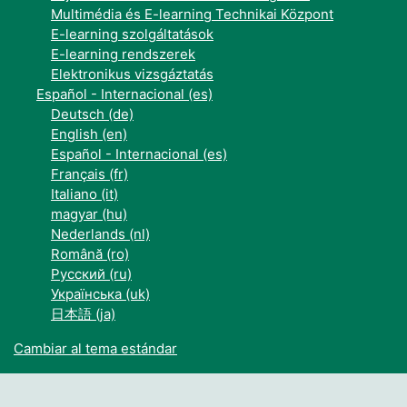
Multimédia és E-learning Technikai Központ
E-learning szolgáltatások
E-learning rendszerek
Elektronikus vizsgáztatás
Español - Internacional ‎(es)‎
Deutsch ‎(de)‎
English ‎(en)‎
Español - Internacional ‎(es)‎
Français ‎(fr)‎
Italiano ‎(it)‎
magyar ‎(hu)‎
Nederlands ‎(nl)‎
Română ‎(ro)‎
Русский ‎(ru)‎
Українська ‎(uk)‎
日本語 ‎(ja)‎
Cambiar al tema estándar