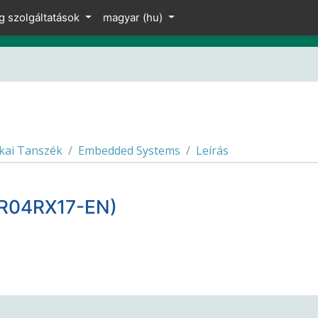
g szolgáltatások
magyar ‎(hu)‎
kai Tanszék
Embedded Systems
Leírás
R04RX17-EN)