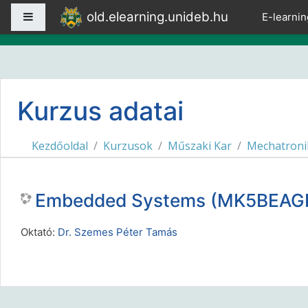
Tovább a fő tartalomhoz
old.elearning.unideb.hu
Oldalpanel
E-learnin
Kurzus adatai
Kezdőoldal
Kurzusok
Műszaki Kar
Mechatroni
Embedded Systems (MK5BEAG
Oktató:
Dr. Szemes Péter Tamás