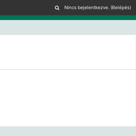
Nincs bejelentkezve. (
Belépés
)