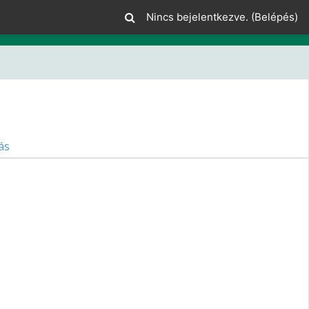
Nincs bejelentkezve. (
Belépés
)
ás