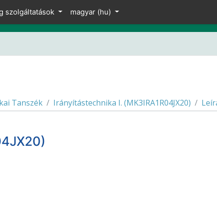
g szolgáltatások
magyar ‎(hu)‎
kai Tanszék
Irányítástechnika I. (MK3IRA1R04JX20)
Leír
R04JX20)