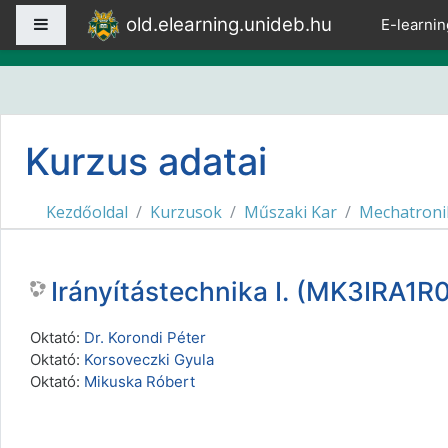
Tovább a fő tartalomhoz
old.elearning.unideb.hu
Oldalpanel
E-learnin
Kurzus adatai
Kezdőoldal
Kurzusok
Műszaki Kar
Mechatroni
Irányítástechnika I. (MK3IRA1
Oktató:
Dr. Korondi Péter
Oktató:
Korsoveczki Gyula
Oktató:
Mikuska Róbert