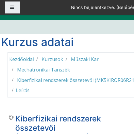
Tovább a fő tartalomhoz
Oldalpanel
Nincs bejelentkezve. (
Belépé
Kurzus adatai
Kezdőoldal
Kurzusok
Műszaki Kar
Mechatronikai Tanszék
Kiberfizikai rendszerek összetevői (MK5KIROR06R21
Leírás
Kiberfizikai rendszerek
összetevői