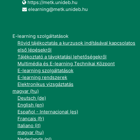
https://metk.unideb.hu
elearning@metk.unideb.hu
E-learning szolgáltatások
Rövid tájékoztatás a kurzusok indításával kapcsolatos
első lépésekről
Tájékoztató a távoktatási lehetőségekről
Multimédia és E-learning Technikai Központ
E-learning szolgáltatások
E-learning rendszerek
Elektronikus vizsgáztatás
magyar ‎(hu)‎
Deutsch ‎(de)‎
English ‎(en)‎
Español - Internacional ‎(es)‎
Français ‎(fr)‎
Italiano ‎(it)‎
magyar ‎(hu)‎
Nederlands ‎(nl)‎