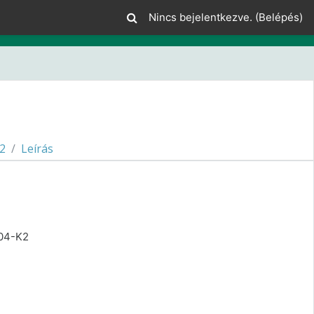
Nincs bejelentkezve. (
Belépés
)
2
Leírás
704-K2