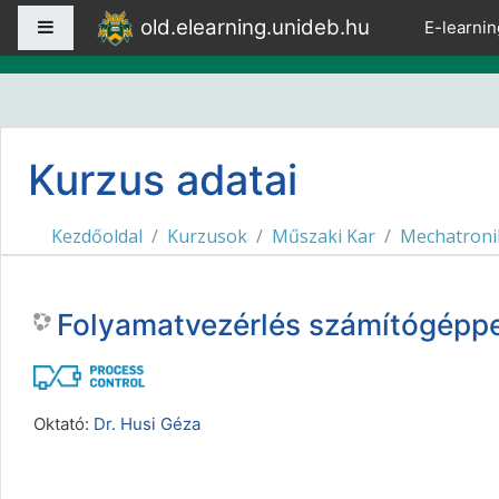
Tovább a fő tartalomhoz
old.elearning.unideb.hu
Oldalpanel
E-learnin
Kurzus adatai
Kezdőoldal
Kurzusok
Műszaki Kar
Mechatroni
Folyamatvezérlés számítógépp
Oktató:
Dr. Husi Géza