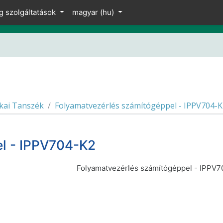
g szolgáltatások
magyar ‎(hu)‎
kai Tanszék
Folyamatvezérlés számítógéppel - IPPV704-K
el - IPPV704-K2
Folyamatvezérlés számítógéppel - IPPV