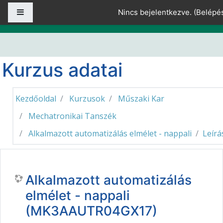
Tovább a fő tartalomhoz
Oldalpanel
Nincs bejelentkezve. (
Belépé
Kurzus adatai
Kezdőoldal
Kurzusok
Műszaki Kar
Mechatronikai Tanszék
Alkalmazott automatizálás elmélet - nappali
Leírá
Alkalmazott automatizálás
elmélet - nappali
(MK3AAUTR04GX17)