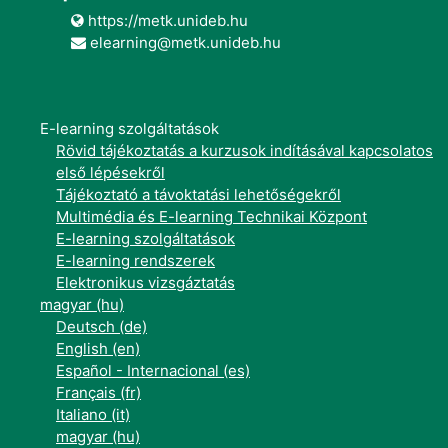
https://metk.unideb.hu
elearning@metk.unideb.hu
E-learning szolgáltatások
Rövid tájékoztatás a kurzusok indításával kapcsolatos
első lépésekről
Tájékoztató a távoktatási lehetőségekről
Multimédia és E-learning Technikai Központ
E-learning szolgáltatások
E-learning rendszerek
Elektronikus vizsgáztatás
magyar ‎(hu)‎
Deutsch ‎(de)‎
English ‎(en)‎
Español - Internacional ‎(es)‎
Français ‎(fr)‎
Italiano ‎(it)‎
magyar ‎(hu)‎