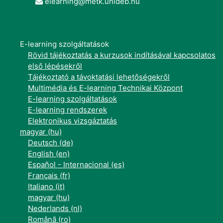
elearning@metk.unideb.hu
E-learning szolgáltatások
Rövid tájékoztatás a kurzusok indításával kapcsolatos
első lépésekről
Tájékoztató a távoktatási lehetőségekről
Multimédia és E-learning Technikai Központ
E-learning szolgáltatások
E-learning rendszerek
Elektronikus vizsgáztatás
magyar ‎(hu)‎
Deutsch ‎(de)‎
English ‎(en)‎
Español - Internacional ‎(es)‎
Français ‎(fr)‎
Italiano ‎(it)‎
magyar ‎(hu)‎
Nederlands ‎(nl)‎
Română ‎(ro)‎