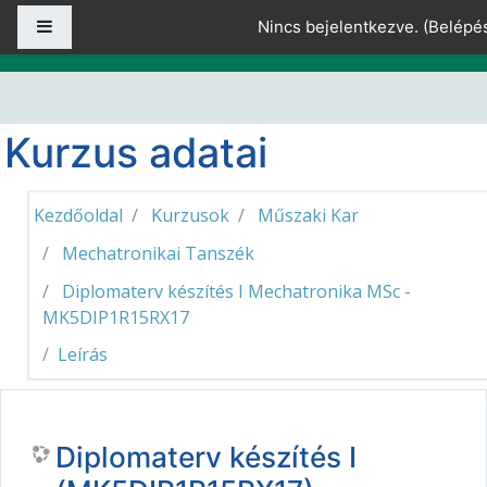
Tovább a fő tartalomhoz
Oldalpanel
Nincs bejelentkezve. (
Belépé
Kurzus adatai
Kezdőoldal
Kurzusok
Műszaki Kar
Mechatronikai Tanszék
Diplomaterv készítés I Mechatronika MSc -
MK5DIP1R15RX17
Leírás
Diplomaterv készítés I