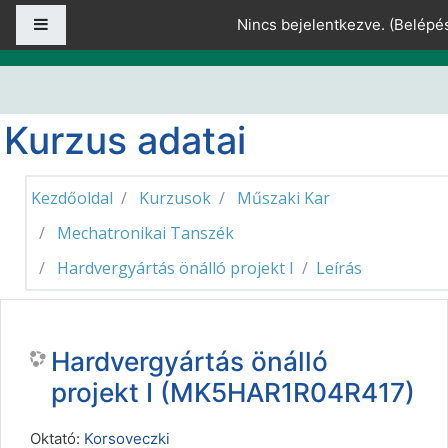
Tovább a fő tartalomhoz
Oldalpanel
Nincs bejelentkezve. (
Belépé
Kurzus adatai
Kezdőoldal
Kurzusok
Műszaki Kar
Mechatronikai Tanszék
Hardvergyártás önálló projekt I
Leírás
Hardvergyártás önálló
projekt I (MK5HAR1R04R417)
Oktató:
Korsoveczki