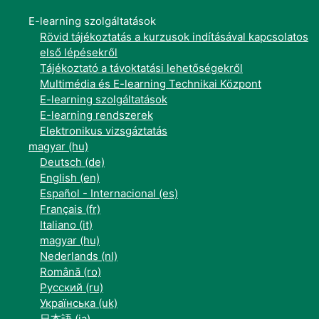
E-learning szolgáltatások
Rövid tájékoztatás a kurzusok indításával kapcsolatos
első lépésekről
Tájékoztató a távoktatási lehetőségekről
Multimédia és E-learning Technikai Központ
E-learning szolgáltatások
E-learning rendszerek
Elektronikus vizsgáztatás
magyar ‎(hu)‎
Deutsch ‎(de)‎
English ‎(en)‎
Español - Internacional ‎(es)‎
Français ‎(fr)‎
Italiano ‎(it)‎
magyar ‎(hu)‎
Nederlands ‎(nl)‎
Română ‎(ro)‎
Русский ‎(ru)‎
Українська ‎(uk)‎
日本語 ‎(ja)‎