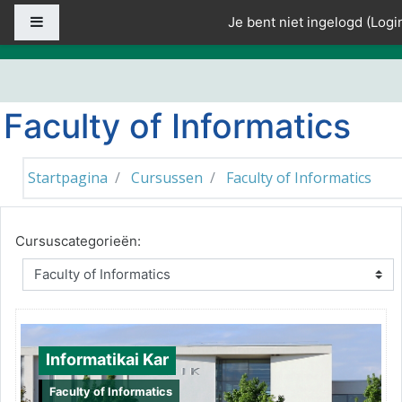
Ga naar hoofdinhoud
Zijpaneel
Je bent niet ingelogd (
Logi
Faculty of Informatics
Startpagina
Cursussen
Faculty of Informatics
Cursuscategorieën:
Informatikai Kar
Faculty of Informatics