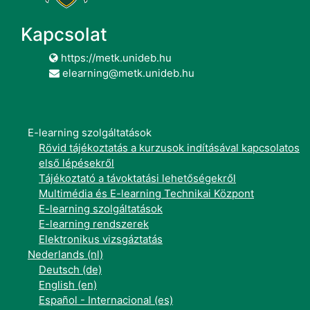
Kapcsolat
https://metk.unideb.hu
elearning@metk.unideb.hu
E-learning szolgáltatások
Rövid tájékoztatás a kurzusok indításával kapcsolatos
első lépésekről
Tájékoztató a távoktatási lehetőségekről
Multimédia és E-learning Technikai Központ
E-learning szolgáltatások
E-learning rendszerek
Elektronikus vizsgáztatás
Nederlands ‎(nl)‎
Deutsch ‎(de)‎
English ‎(en)‎
Español - Internacional ‎(es)‎