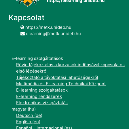
https://elearning.unideb.hu
Kapcsolat
https://metk.unideb.hu
elearning@metk.unideb.hu
E-learning szolgáltatások
Rövid tájékoztatás a kurzusok indításával kapcsolatos
első lépésekről
Tájékoztató a távoktatási lehetőségekről
Multimédia és E-learning Technikai Központ
E-learning szolgáltatások
E-learning rendszerek
Elektronikus vizsgáztatás
magyar ‎(hu)‎
Deutsch ‎(de)‎
English ‎(en)‎
Español - Internacional ‎(es)‎