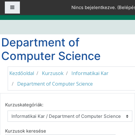
Tovább a fő tartalomhoz
Oldalpanel
Nincs bejelentkezve. (
Belépé
Department of
Computer Science
Kezdőoldal
Kurzusok
Informatikai Kar
Department of Computer Science
Kurzuskategóriák:
Kurzusok keresése