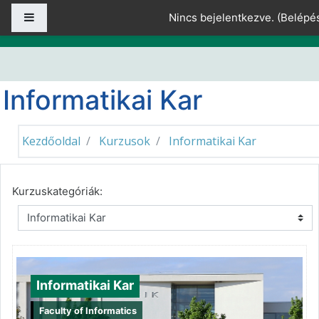
Tovább a fő tartalomhoz
Oldalpanel
Nincs bejelentkezve. (
Belépé
Informatikai Kar
Kezdőoldal
Kurzusok
Informatikai Kar
Kurzuskategóriák:
Informatikai Kar
Faculty of Informatics