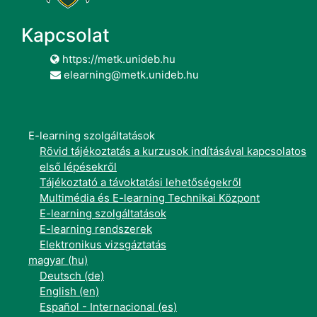
Kapcsolat
https://metk.unideb.hu
elearning@metk.unideb.hu
E-learning szolgáltatások
Rövid tájékoztatás a kurzusok indításával kapcsolatos
első lépésekről
Tájékoztató a távoktatási lehetőségekről
Multimédia és E-learning Technikai Központ
E-learning szolgáltatások
E-learning rendszerek
Elektronikus vizsgáztatás
magyar ‎(hu)‎
Deutsch ‎(de)‎
English ‎(en)‎
Español - Internacional ‎(es)‎