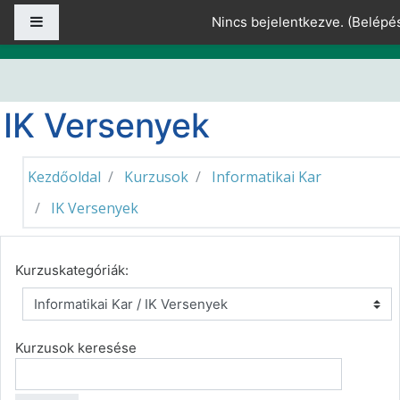
Tovább a fő tartalomhoz
Oldalpanel
Nincs bejelentkezve. (
Belépé
IK Versenyek
Kezdőoldal
Kurzusok
Informatikai Kar
IK Versenyek
Kurzuskategóriák:
Kurzusok keresése