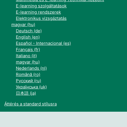
E-learning szolgáltatások
E-learning rendszerek
Elektronikus vizsgáztatás
magyar ‎(hu)‎
Deutsch ‎(de)‎
English ‎(en)‎
Español - Internacional ‎(es)‎
Français ‎(fr)‎
Italiano ‎(it)‎
magyar ‎(hu)‎
Nederlands ‎(nl)‎
Română ‎(ro)‎
Русский ‎(ru)‎
Українська ‎(uk)‎
日本語 ‎(ja)‎
Áttérés a standard stílusra