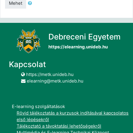
Mehet
Debreceni Egyetem
https://elearning.unideb.hu
Kapcsolat
https://metk.unideb.hu
elearning@metk.unideb.hu
E-learning szolgáltatások
Rövid tájékoztatás a kurzusok indításával kapcsolatos
első lépésekről
Tájékoztató a távoktatási lehetőségekről
Multimédia és E-learning Technikai Központ