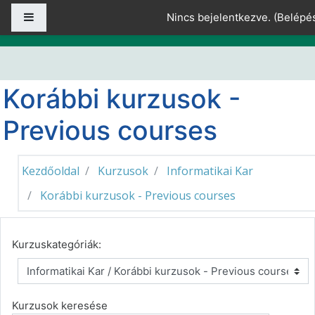
Tovább a fő tartalomhoz
Oldalpanel
Nincs bejelentkezve. (
Belépé
Korábbi kurzusok -
Previous courses
Kezdőoldal
Kurzusok
Informatikai Kar
Korábbi kurzusok - Previous courses
Kurzuskategóriák:
Kurzusok keresése