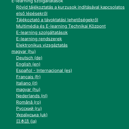
E-learning szolgáltatások
Rövid tájékoztatás a kurzusok indításával kapcsolatos
első lépésekről
Tájékoztató a távoktatási lehetőségekről
Multimédia és E-learning Technikai Központ
E-learning szolgáltatások
E-learning rendszerek
Elektronikus vizsgáztatás
magyar ‎(hu)‎
Deutsch ‎(de)‎
English ‎(en)‎
Español - Internacional ‎(es)‎
Français ‎(fr)‎
Italiano ‎(it)‎
magyar ‎(hu)‎
Nederlands ‎(nl)‎
Română ‎(ro)‎
Русский ‎(ru)‎
Українська ‎(uk)‎
日本語 ‎(ja)‎