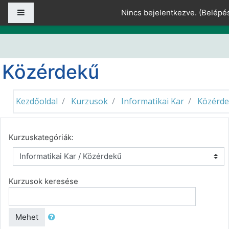
Tovább a fő tartalomhoz
Oldalpanel
Nincs bejelentkezve. (
Belépé
Közérdekű
Kezdőoldal
Kurzusok
Informatikai Kar
Közérd
Kurzuskategóriák:
Kurzusok keresése
Mehet