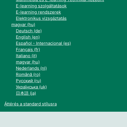
E-learning szolgáltatások
E-learning rendszerek
Elektronikus vizsgáztatás
magyar ‎(hu)‎
Deutsch ‎(de)‎
English ‎(en)‎
Español - Internacional ‎(es)‎
Français ‎(fr)‎
Italiano ‎(it)‎
magyar ‎(hu)‎
Nederlands ‎(nl)‎
Română ‎(ro)‎
Русский ‎(ru)‎
Українська ‎(uk)‎
日本語 ‎(ja)‎
Áttérés a standard stílusra