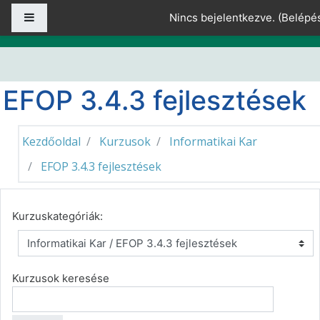
Tovább a fő tartalomhoz
Oldalpanel
Nincs bejelentkezve. (
Belépé
EFOP 3.4.3 fejlesztések
Kezdőoldal
Kurzusok
Informatikai Kar
EFOP 3.4.3 fejlesztések
Kurzuskategóriák:
Kurzusok keresése