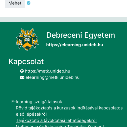
Mehet
Debreceni Egyetem
https://elearning.unideb.hu
Kapcsolat
https://metk.unideb.hu
elearning@metk.unideb.hu
E-learning szolgáltatások
Rövid tájékoztatás a kurzusok indításával kapcsolatos
első lépésekről
Tájékoztató a távoktatási lehetőségekről
Multimédia és E-learning Technikai Központ