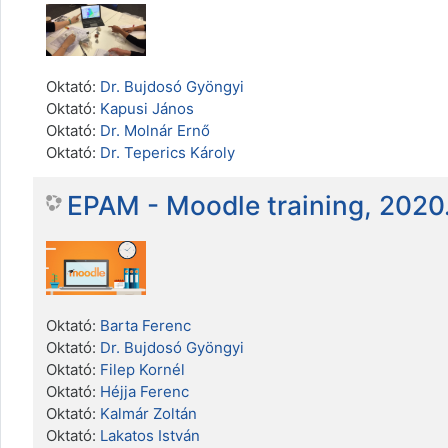
Oktató:
Dr. Bujdosó Gyöngyi
Oktató:
Kapusi János
Oktató:
Dr. Molnár Ernő
Oktató:
Dr. Teperics Károly
EPAM - Moodle training, 2020
Oktató:
Barta Ferenc
Oktató:
Dr. Bujdosó Gyöngyi
Oktató:
Filep Kornél
Oktató:
Héjja Ferenc
Oktató:
Kalmár Zoltán
Oktató:
Lakatos István