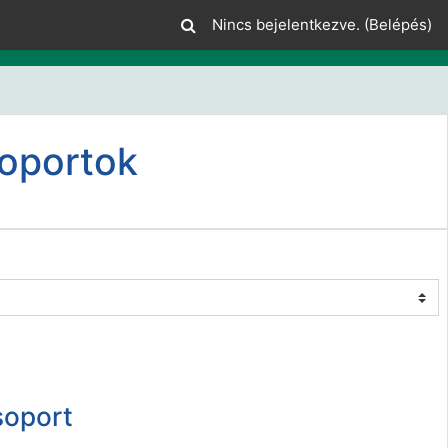
Nincs bejelentkezve. (
Belépés
)
soportok
soport