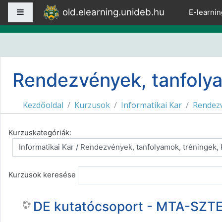
Tovább a fő tartalomhoz
old.elearning.unideb.hu
Oldalpanel
E-learnin
Rendezvények, tanfolya
Kezdőoldal
Kurzusok
Informatikai Kar
Rendezv
Kurzuskategóriák:
Kurzusok keresése
DE kutatócsoport - MTA-SZTE