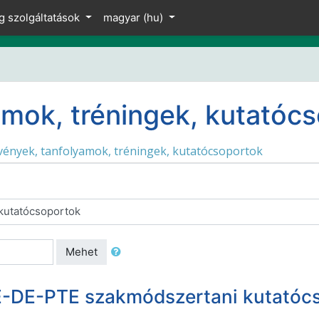
g szolgáltatások
magyar ‎(hu)‎
mok, tréningek, kutatóc
ények, tanfolyamok, tréningek, kutatócsoportok
Mehet
-DE-PTE szakmódszertani kutatóc