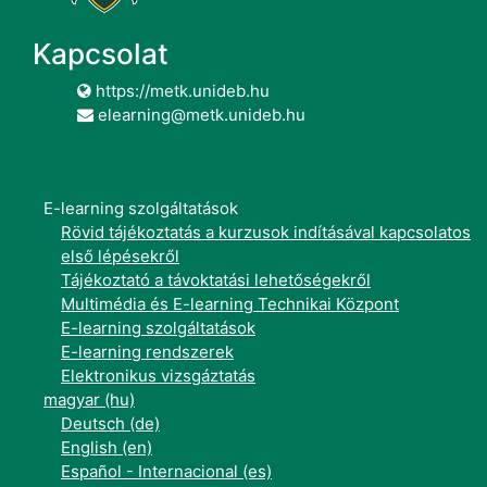
Kapcsolat
https://metk.unideb.hu
elearning@metk.unideb.hu
E-learning szolgáltatások
Rövid tájékoztatás a kurzusok indításával kapcsolatos
első lépésekről
Tájékoztató a távoktatási lehetőségekről
Multimédia és E-learning Technikai Központ
E-learning szolgáltatások
E-learning rendszerek
Elektronikus vizsgáztatás
magyar ‎(hu)‎
Deutsch ‎(de)‎
English ‎(en)‎
Español - Internacional ‎(es)‎