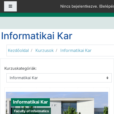
Tovább a fő tartalomhoz
Oldalpanel
Nincs bejelentkezve. (
Belépé
Informatikai Kar
Kezdőoldal
Kurzusok
Informatikai Kar
Kurzuskategóriák:
Informatikai Kar
Faculty of Informatics