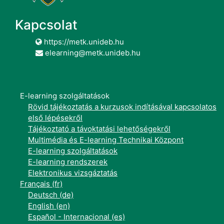
Kapcsolat
https://metk.unideb.hu
elearning@metk.unideb.hu
E-learning szolgáltatások
Rövid tájékoztatás a kurzusok indításával kapcsolatos
első lépésekről
Tájékoztató a távoktatási lehetőségekről
Multimédia és E-learning Technikai Központ
E-learning szolgáltatások
E-learning rendszerek
Elektronikus vizsgáztatás
Français ‎(fr)‎
Deutsch ‎(de)‎
English ‎(en)‎
Español - Internacional ‎(es)‎