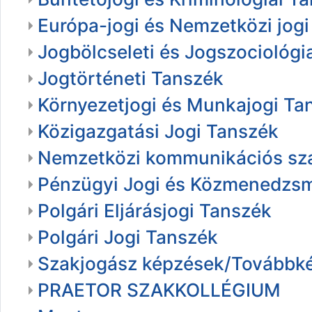
Európa-jogi és Nemzetközi jog
Jogbölcseleti és Jogszociológi
Jogtörténeti Tanszék
Környezetjogi és Munkajogi Ta
Közigazgatási Jogi Tanszék
Nemzetközi kommunikációs sza
Pénzügyi Jogi és Közmenedzs
Polgári Eljárásjogi Tanszék
Polgári Jogi Tanszék
Szakjogász képzések/Továbbké
PRAETOR SZAKKOLLÉGIUM