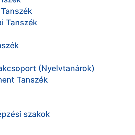
i Tanszék
ai Tanszék
nszék
kcsoport (Nyelvtanárok)
ment Tanszék
pzési szakok