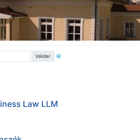
Valider
siness Law LLM
anszék