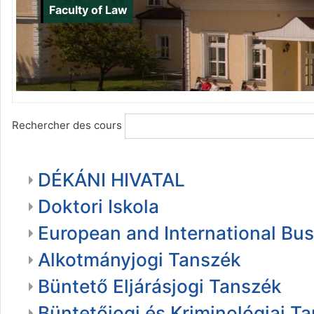
Faculty of Law
Rechercher des cours
DÉKÁNI HIVATAL
Doktori Iskola
European and International Bu
Alkotmányjogi Tanszék
Büntető Eljárásjogi Tanszék
Büntetőjogi és Kriminológiai T