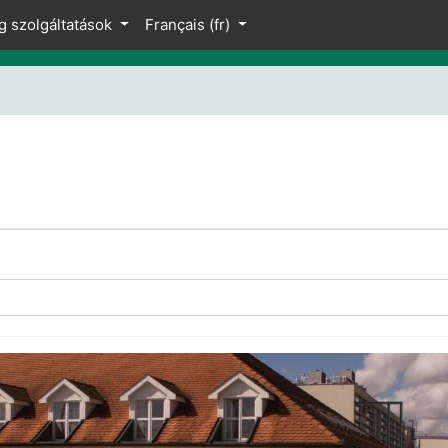
g szolgáltatások
Français ‎(fr)‎