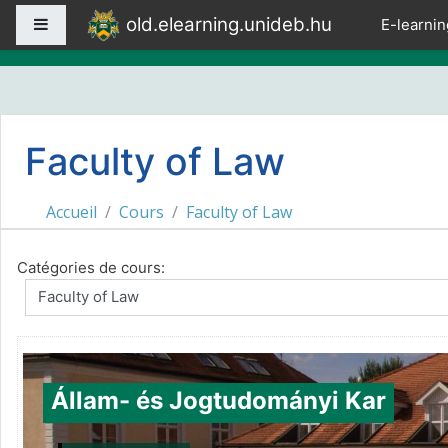
Passer au contenu principal
old.elearning.unideb.hu
Panneau latéral
E-learnin
Faculty of Law
Accueil
Cours
Faculty of Law
Catégories de cours:
Állam- és Jogtudományi Kar