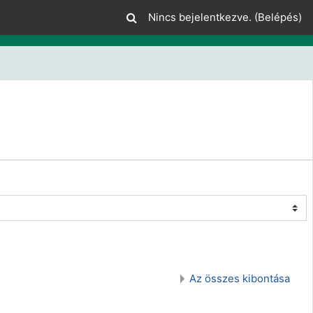
Nincs bejelentkezve. (
Belépés
)
Az összes kibontása