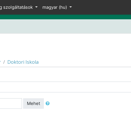
g szolgáltatások
magyar ‎(hu)‎
r
Doktori Iskola
Mehet