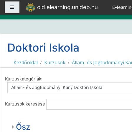
Tovább a fő tartalomhoz
old.elearning.unideb.hu
Oldalpanel
E-learnin
Doktori Iskola
Kezdőoldal
Kurzusok
Állam- és Jogtudományi Ka
Kurzuskategóriák:
Kurzusok keresése
Ősz