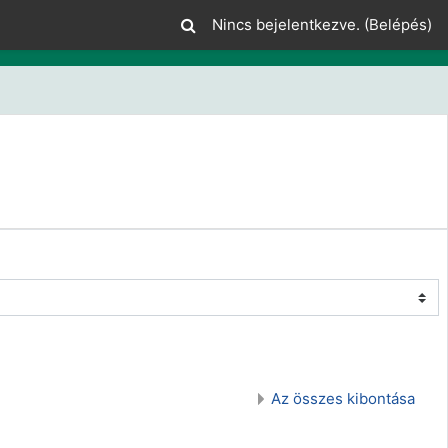
Nincs bejelentkezve. (
Belépés
)
Az összes kibontása