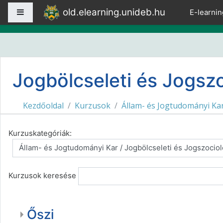
Tovább a fő tartalomhoz
old.elearning.unideb.hu
Oldalpanel
E-learnin
Jogbölcseleti és Jogszo
Kezdőoldal
Kurzusok
Állam- és Jogtudományi Ka
Kurzuskategóriák:
Kurzusok keresése
Őszi