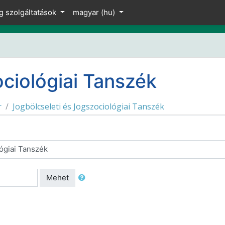
g szolgáltatások
magyar ‎(hu)‎
ciológiai Tanszék
r
Jogbölcseleti és Jogszociológiai Tanszék
Mehet