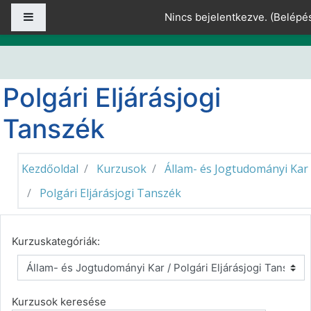
Tovább a fő tartalomhoz
Oldalpanel
Nincs bejelentkezve. (
Belépé
Polgári Eljárásjogi
Tanszék
Kezdőoldal
Kurzusok
Állam- és Jogtudományi Kar
Polgári Eljárásjogi Tanszék
Kurzuskategóriák:
Kurzusok keresése