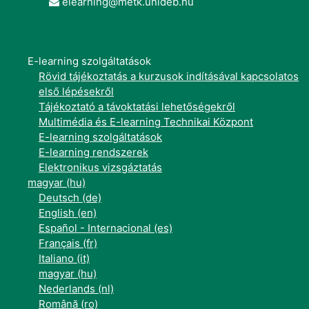
elearning@metk.unideb.hu
E-learning szolgáltatások
Rövid tájékoztatás a kurzusok indításával kapcsolatos
első lépésekről
Tájékoztató a távoktatási lehetőségekről
Multimédia és E-learning Technikai Központ
E-learning szolgáltatások
E-learning rendszerek
Elektronikus vizsgáztatás
magyar ‎(hu)‎
Deutsch ‎(de)‎
English ‎(en)‎
Español - Internacional ‎(es)‎
Français ‎(fr)‎
Italiano ‎(it)‎
magyar ‎(hu)‎
Nederlands ‎(nl)‎
Română ‎(ro)‎