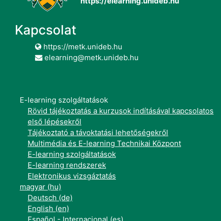
https://elearning.unideb.hu
Kapcsolat
https://metk.unideb.hu
elearning@metk.unideb.hu
E-learning szolgáltatások
Rövid tájékoztatás a kurzusok indításával kapcsolatos
első lépésekről
Tájékoztató a távoktatási lehetőségekről
Multimédia és E-learning Technikai Központ
E-learning szolgáltatások
E-learning rendszerek
Elektronikus vizsgáztatás
magyar ‎(hu)‎
Deutsch ‎(de)‎
English ‎(en)‎
Español - Internacional ‎(es)‎