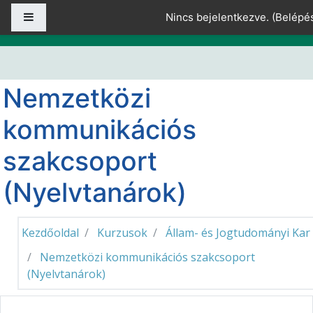
Tovább a fő tartalomhoz
Oldalpanel
Nincs bejelentkezve. (
Belépé
Nemzetközi
kommunikációs
szakcsoport
(Nyelvtanárok)
Kezdőoldal
Kurzusok
Állam- és Jogtudományi Kar
Nemzetközi kommunikációs szakcsoport
(Nyelvtanárok)