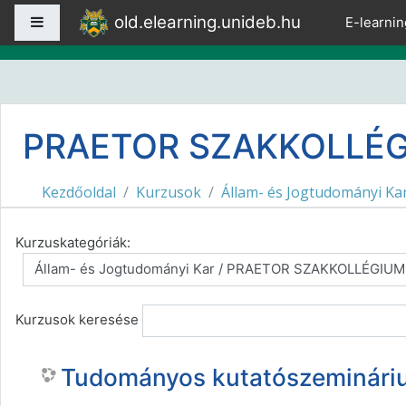
Tovább a fő tartalomhoz
old.elearning.unideb.hu
Oldalpanel
E-learnin
PRAETOR SZAKKOLLÉ
Kezdőoldal
Kurzusok
Állam- és Jogtudományi Ka
Kurzuskategóriák:
Kurzusok keresése
Tudományos kutatószeminári