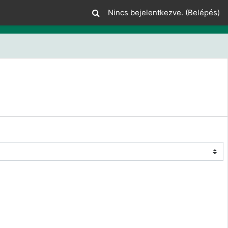
Nincs bejelentkezve. (
Belépés
)