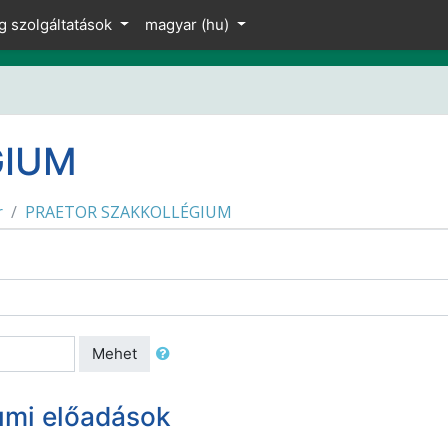
g szolgáltatások
magyar ‎(hu)‎
GIUM
r
PRAETOR SZAKKOLLÉGIUM
Mehet
umi előadások