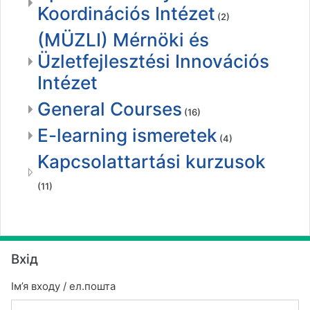
Koordinációs Intézet
(2)
(MÜZLI) Mérnöki és
Üzletfejlesztési Innovációs
Intézet
General Courses
(16)
E-learning ismeretek
(4)
Kapcsolattartási kurzusok
(11)
Пропустити Вхід
Вхід
Ім’я входу / ел.пошта