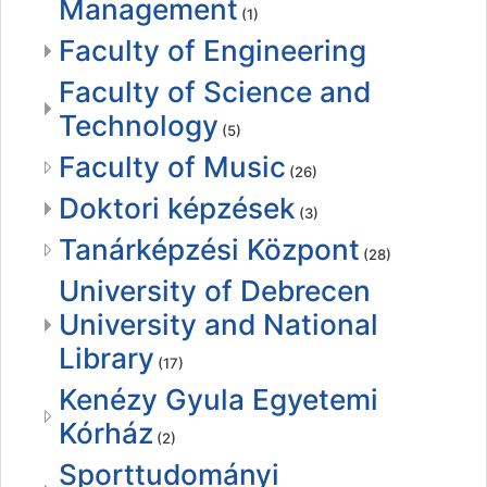
Management
(1)
Faculty of Engineering
Faculty of Science and
Technology
(5)
Faculty of Music
(26)
Doktori képzések
(3)
Tanárképzési Központ
(28)
University of Debrecen
University and National
Library
(17)
Kenézy Gyula Egyetemi
Kórház
(2)
Sporttudományi