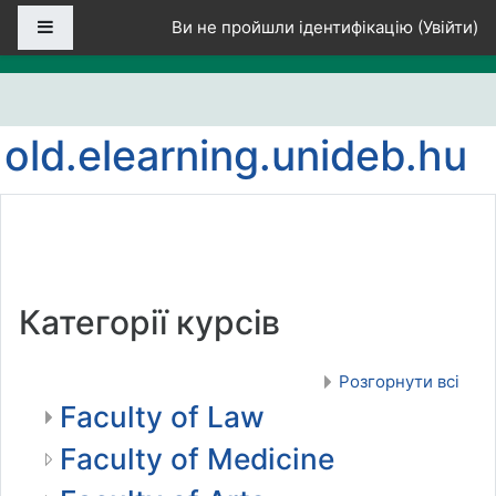
Перейти до головного вмісту
Бокова панель
Ви не пройшли ідентифікацію (
Увійти
)
old.elearning.unideb.hu
Категорії курсів
Розгорнути всі
Faculty of Law
Faculty of Medicine