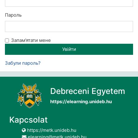
Пароль
Запам’ятати мене
Забули пароль?
Debreceni Egyetem
https://elearning.unideb.hu
Kapcsolat
https://metk.unideb.hu
elearning@metk.unideb.hu