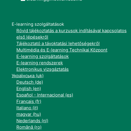
E-learning szolgáltatások
Rövid tájékoztatás a kurzusok indításával kapcsolatos
első lépésekről
Tájékoztató a távoktatási lehetőségekről
Multimédia és E-learning Technikai Központ
E-learning szolgáltatások
E-learning rendszerek
Elektronikus vizsgáztatás
Українська ‎(uk)‎
Deutsch ‎(de)‎
English ‎(en)‎
Español - Internacional ‎(es)‎
Français ‎(fr)‎
Italiano ‎(it)‎
magyar ‎(hu)‎
Nederlands ‎(nl)‎
Română ‎(ro)‎