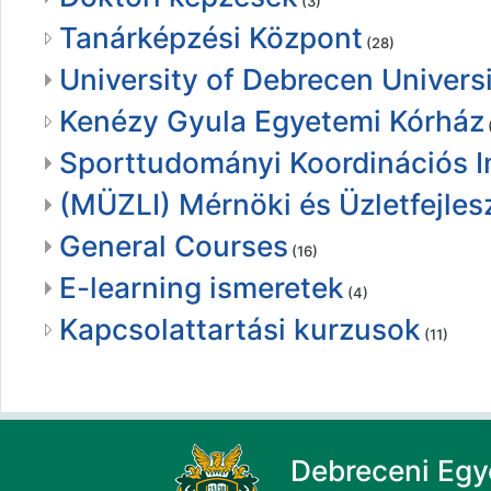
(3)
Tanárképzési Központ
(28)
University of Debrecen Universi
Kenézy Gyula Egyetemi Kórház
Sporttudományi Koordinációs I
(MÜZLI) Mérnöki és Üzletfejlesz
General Courses
(16)
E-learning ismeretek
(4)
Kapcsolattartási kurzusok
(11)
Debreceni Eg