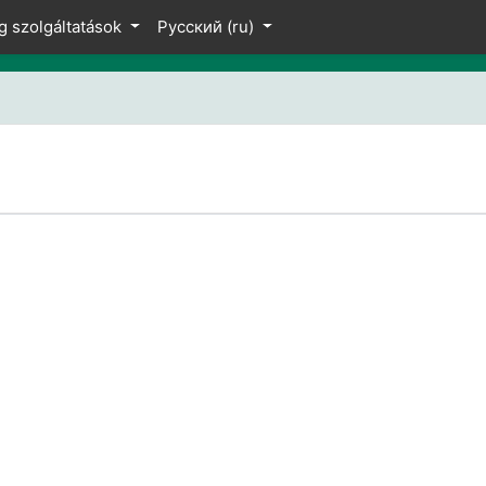
g szolgáltatások
Русский ‎(ru)‎