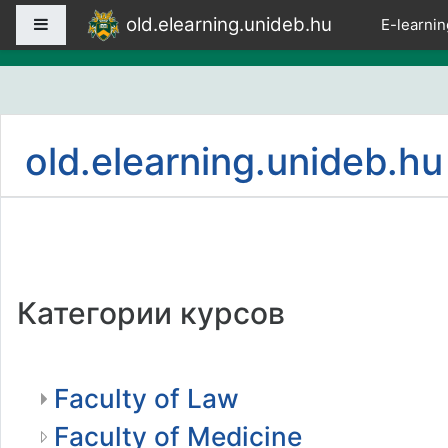
Перейти к основному содержанию
old.elearning.unideb.hu
Боковая панель
E-learnin
old.elearning.unideb.hu
Категории курсов
Faculty of Law
Faculty of Medicine