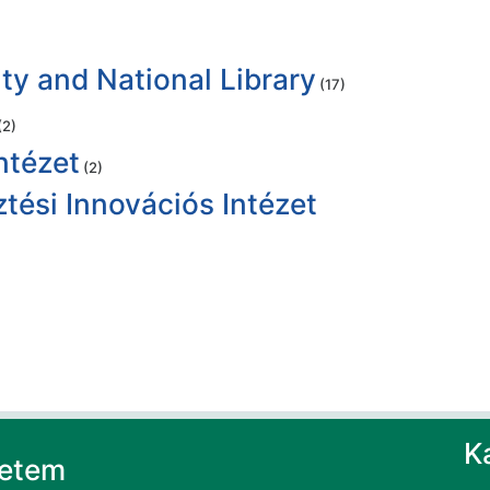
ty and National Library
(17)
(2)
ntézet
(2)
tési Innovációs Intézet
K
yetem