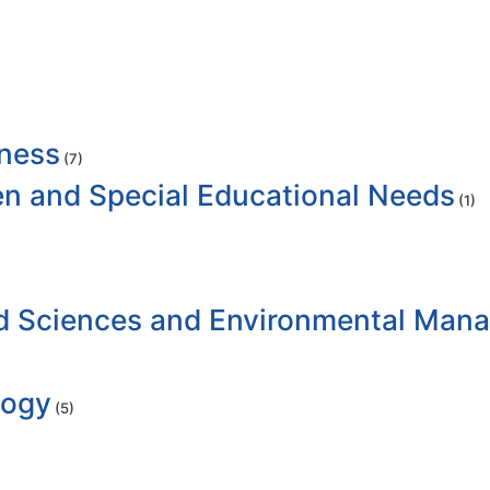
iness
(7)
ren and Special Educational Needs
(1)
ood Sciences and Environmental Ma
logy
(5)