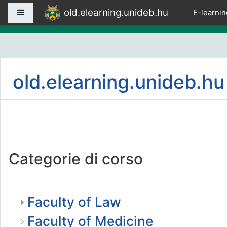
Vai al contenuto principale
old.elearning.unideb.hu
Pannello laterale
E-learnin
old.elearning.unideb.hu
Categorie di corso
Faculty of Law
Faculty of Medicine