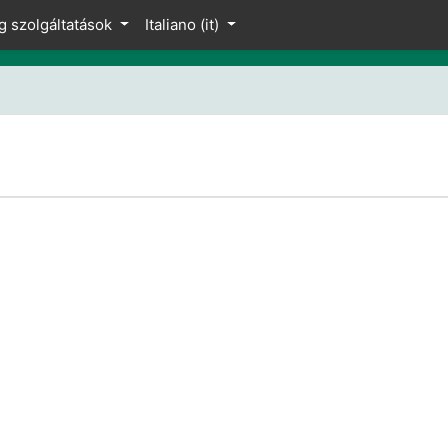
g szolgáltatások
Italiano ‎(it)‎