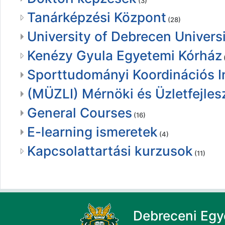
(3)
Tanárképzési Központ
(28)
University of Debrecen Universi
Kenézy Gyula Egyetemi Kórház
Sporttudományi Koordinációs I
(MÜZLI) Mérnöki és Üzletfejlesz
General Courses
(16)
E-learning ismeretek
(4)
Kapcsolattartási kurzusok
(11)
Debreceni Eg