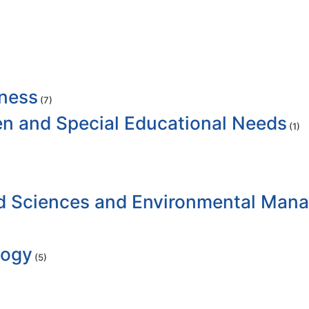
iness
(7)
ren and Special Educational Needs
(1)
ood Sciences and Environmental Ma
logy
(5)