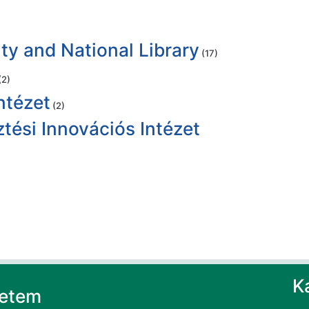
ty and National Library
(17)
(2)
ntézet
(2)
tési Innovációs Intézet
K
yetem