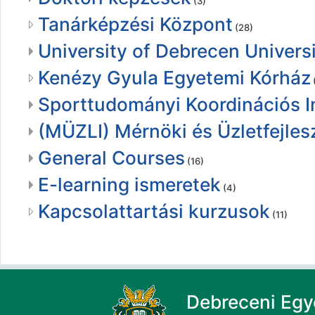
(3)
Tanárképzési Központ
(28)
University of Debrecen Universi
Kenézy Gyula Egyetemi Kórház
Sporttudományi Koordinációs I
(MÜZLI) Mérnöki és Üzletfejlesz
General Courses
(16)
E-learning ismeretek
(4)
Kapcsolattartási kurzusok
(11)
Debreceni Eg