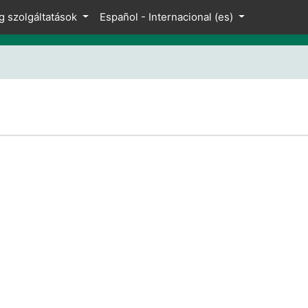
g szolgáltatások
Español - Internacional ‎(es)‎