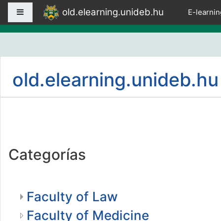
Salta al contenido principal
old.elearning.unideb.hu
Panel lateral
E-learnin
old.elearning.unideb.hu
Categorías
Faculty of Law
Faculty of Medicine