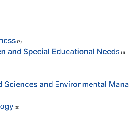
iness
(7)
ren and Special Educational Needs
(1)
ood Sciences and Environmental Ma
logy
(5)