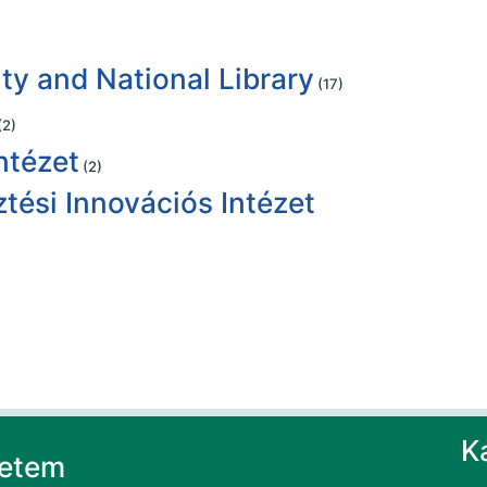
ty and National Library
(17)
(2)
ntézet
(2)
tési Innovációs Intézet
K
yetem