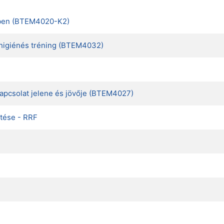
rében (BTEM4020-K2)
lhigiénés tréning (BTEM4032)
rkapcsolat jelene és jövője (BTEM4027)
tése - RRF