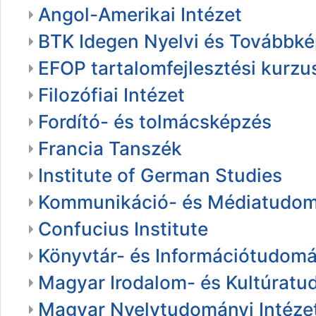
Angol-Amerikai Intézet
BTK Idegen Nyelvi és Továbbké
EFOP tartalomfejlesztési kurzu
Filozófiai Intézet
Fordító- és tolmácsképzés
Francia Tanszék
Institute of German Studies
Kommunikáció- és Médiatudom
Confucius Institute
Könyvtár- és Információtudom
Magyar Irodalom- és Kultúratu
Magyar Nyelvtudományi Intéze