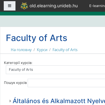
Перейти до головного вмісту
old.elearning.unideb.hu
Бокова панель
E-learnin
Faculty of Arts
На головну
Курси
Faculty of Arts
Категорії курсів:
Пошук курсів
Általános és Alkalmazott Nyelv