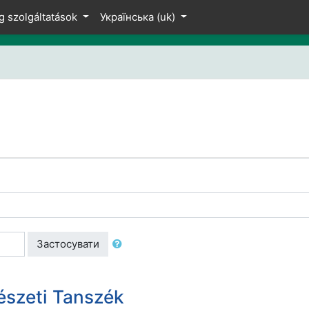
g szolgáltatások
Українська ‎(uk)‎
Застосувати
észeti Tanszék