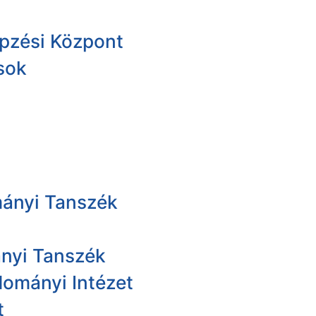
pzési Központ
sok
ányi Tanszék
ányi Tanszék
dományi Intézet
t