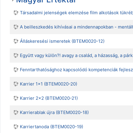
Társadalmi jelenségek elemzése film alkotások tük
A beilleszkedés kihívásai a mindennapokban - mentá
Álláskeresési ismeretek (BTEM0020-12)
Együtt vagy külön?! avagy a család, a házasság, a pá
Fenntarthatósághoz kapcsolódó kompetenciák fejlesz
Karrier 1x1 (BTEM0020-20)
Karrier 2x2 (BTEM0020-21)
Karrierablak újra (BTEM0020-18)
Karriertanoda (BTEM0020-19)