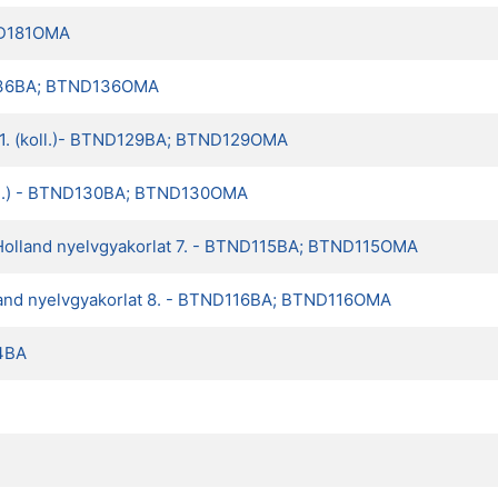
TND181OMA
ND136BA; BTND136OMA
om 1. (koll.)- BTND129BA; BTND129OMA
(gyj.) - BTND130BA; BTND130OMA
 Holland nyelvgyakorlat 7. - BTND115BA; BTND115OMA
olland nyelvgyakorlat 8. - BTND116BA; BTND116OMA
4BA