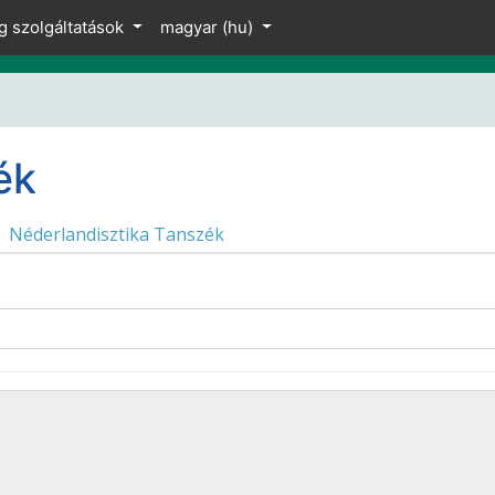
g szolgáltatások
magyar ‎(hu)‎
ék
Néderlandisztika Tanszék