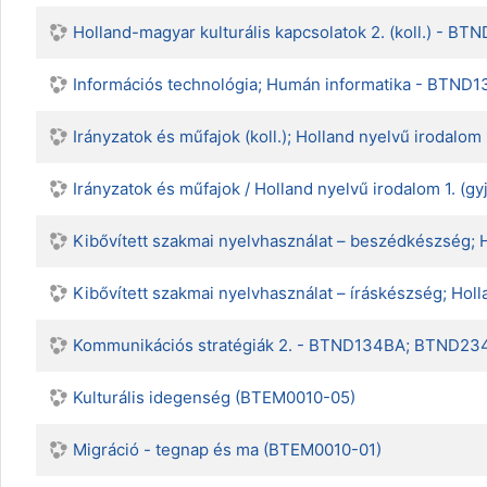
Holland-magyar kulturális kapcsolatok 2. (koll.) - B
Információs technológia; Humán informatika - BT
Irányzatok és műfajok (koll.); Holland nyelvű irodal
Irányzatok és műfajok / Holland nyelvű irodalom 1. 
Kibővített szakmai nyelvhasználat – beszédkészség;
Kibővített szakmai nyelvhasználat – íráskészség; H
Kommunikációs stratégiák 2. - BTND134BA; BTND23
Kulturális idegenség (BTEM0010-05)
Migráció - tegnap és ma (BTEM0010-01)