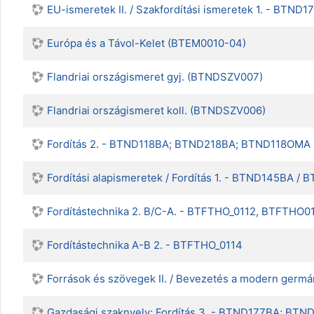
EU-ismeretek II. / Szakfordítási ismeretek 1. - BT
Európa és a Távol-Kelet (BTEM0010-04)
Flandriai országismeret gyj. (BTNDSZV007)
Flandriai országismeret koll. (BTNDSZV006)
Fordítás 2. - BTND118BA; BTND218BA; BTND118OMA
Fordítási alapismeretek / Fordítás 1. - BTND145BA /
Fordítástechnika 2. B/C-A. - BTFTHO_0112, BTFTHO0
Fordítástechnika A-B 2. - BTFTHO_0114
Források és szövegek II. / Bevezetés a modern germ
Gazdasági szaknyelv; Fordítás 3. - BTND177BA; BT