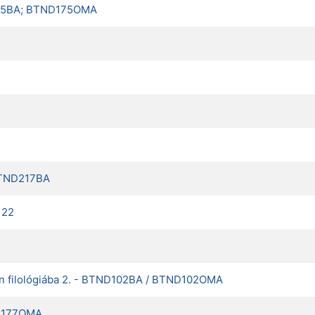
ND175BA; BTND175OMA
 BTND217BA
122
án filológiába 2. - BTND102BA / BTND102OMA
ND177OMA