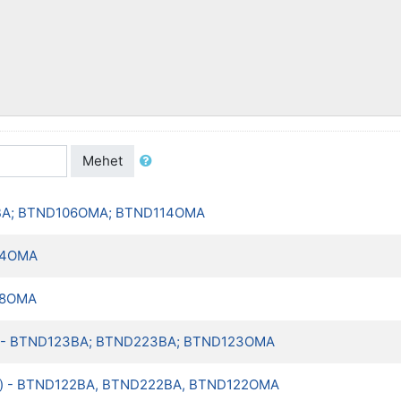
Mehet
206BA; BTND106OMA; BTND114OMA
184OMA
188OMA
 (gyj.) - BTND123BA; BTND223BA; BTND123OMA
 (koll.) - BTND122BA, BTND222BA, BTND122OMA