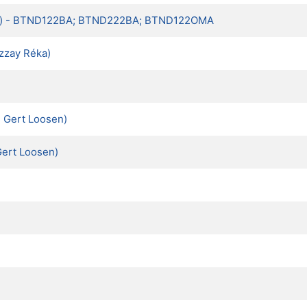
 (koll.) - BTND122BA; BTND222BA; BTND122OMA
zzay Réka)
 Gert Loosen)
Gert Loosen)