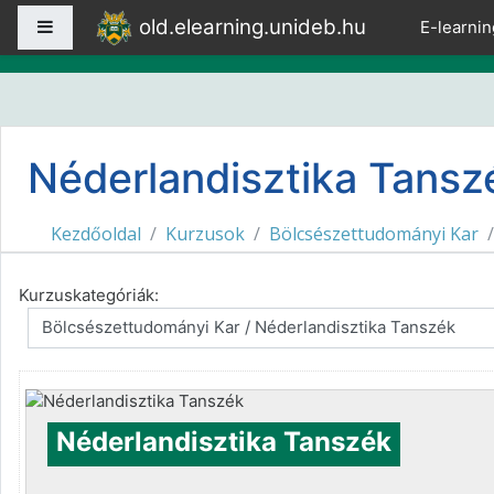
Tovább a fő tartalomhoz
old.elearning.unideb.hu
Oldalpanel
E-learnin
Néderlandisztika Tansz
Kezdőoldal
Kurzusok
Bölcsészettudományi Kar
Kurzuskategóriák:
Néderlandisztika Tanszék