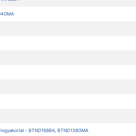
104OMA
 nyelvgyakorlat - BTND168BA, BTND138OMA