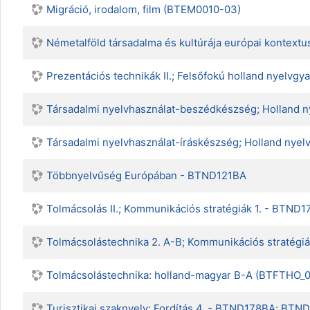
Migráció, irodalom, film (BTEM0010-03)
Németalföld társadalma és kultúrája európai kontex
Prezentációs technikák II.; Felsőfokú holland nyelv
Társadalmi nyelvhasználat-beszédkészség; Holland
Társadalmi nyelvhasználat-íráskészség; Holland ny
Többnyelvűség Európában - BTND121BA
Tolmácsolás II.; Kommunikációs stratégiák 1. - BT
Tolmácsolástechnika 2. A-B; Kommunikációs stratégi
Tolmácsolástechnika: holland-magyar B-A (BTFTHO_0
Turisztikai szaknyelv; Fordítás 4. - BTND178BA; BT