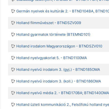
Germán nyelvek és kultúrák 2. - BTND104BA, BTND
Holland filmművészet - BTNDSZV009
Holland gyarmatok története (BTEMND101)
Holland irodalom Magyarországon - BTNDSZV010
Holland nyelvgyakorlat 5. - BTND1100MA
Holland nyelvű irodalom 3. (gyj.) - BTND185OMA
Holland nyelvű irodalom 3. (koll.) - BTND186OMA
Holland nyelvű média 2. - BTND170BA; BTND140OMA
Holland üzleti kommunikáció 2., Felsőfokú holland