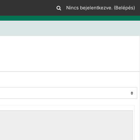
Nincs bejelentkezve. (
Belépés
)