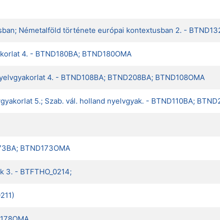
tusban; Németalföld története európai kontextusban 2. - BTN
gyakorlat 4. - BTND180BA; BTND180OMA
 nyelvgyakorlat 4. - BTND108BA; BTND208BA; BTND108OMA
elvgyakorlat 5.; Szab. vál. holland nyelvgyak. - BTND110BA;
ND173BA; BTND173OMA
ák 3. - BTFTHO_0214;
211)
ND178OMA