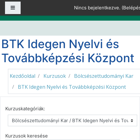
Tovább a fő tartalomhoz
Oldalpanel
Nincs bejelentkezve. (
Belépé
BTK Idegen Nyelvi és
Továbbképzési Központ
Kezdőoldal
Kurzusok
Bölcsészettudományi Kar
BTK Idegen Nyelvi és Továbbképzési Központ
Kurzuskategóriák:
Kurzusok keresése