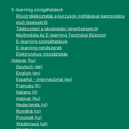
E-learning szolgáltatások
Rövid tájékoztatás a kurzusok indításával kapcsolatos
első lépésekről
Tájékoztató a távoktatási lehetőségekről
Multimédia és E-learning Technikai Központ
E-learning szolgáltatások
E-learning rendszerek
Elektronikus vizsgáztatás
magyar ‎(hu)‎
Deutsch ‎(de)‎
English ‎(en)‎
Español - Internacional ‎(es)‎
Français ‎(fr)‎
Italiano ‎(it)‎
magyar ‎(hu)‎
Nederlands ‎(nl)‎
Română ‎(ro)‎
Русский ‎(ru)‎
Українська ‎(uk)‎