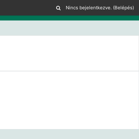
Nincs bejelentkezve. (
Belépés
)