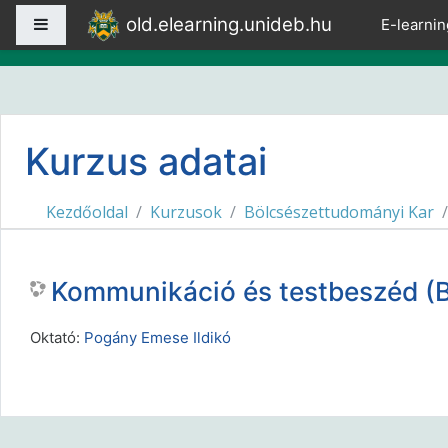
Tovább a fő tartalomhoz
old.elearning.unideb.hu
Oldalpanel
E-learnin
Kurzus adatai
Kezdőoldal
Kurzusok
Bölcsészettudományi Kar
Kommunikáció és testbeszéd 
Oktató:
Pogány Emese Ildikó