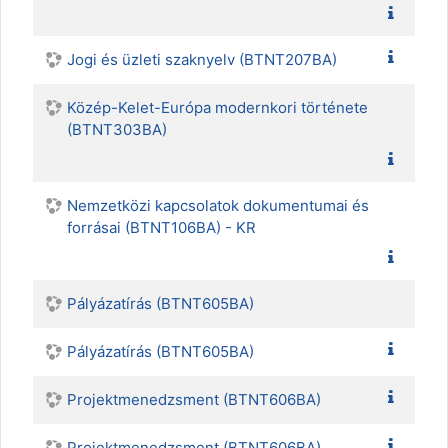
Jogi és üzleti szaknyelv (BTNT207BA)
Közép-Kelet-Európa modernkori története
(BTNT303BA)
Nemzetközi kapcsolatok dokumentumai és
forrásai (BTNT106BA) - KR
Pályázatírás (BTNT605BA)
Pályázatírás (BTNT605BA)
Projektmenedzsment (BTNT606BA)
Projektmenedzsment (BTNT606BA)