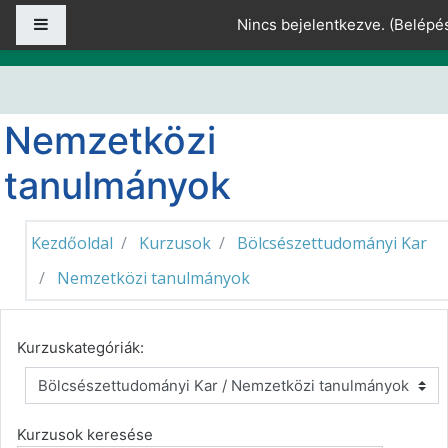
Tovább a fő tartalomhoz
Oldalpanel
Nincs bejelentkezve. (
Belépé
Nemzetközi
tanulmányok
Kezdőoldal
Kurzusok
Bölcsészettudományi Kar
Nemzetközi tanulmányok
Kurzuskategóriák:
Kurzusok keresése