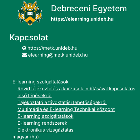
Debreceni Egyetem
https://elearning.unideb.hu
Kapcsolat
https://metk.unideb.hu
elearning@metk.unideb.hu
E-learning szolgáltatások
Rövid tájékoztatás a kurzusok indításával kapcsolatos
első lépésekről
Tájékoztató a távoktatási lehetőségekről
Multimédia és E-learning Technikai Központ
E-learning szolgáltatások
E-learning rendszerek
Elektronikus vizsgáztatás
magyar ‎(hu)‎