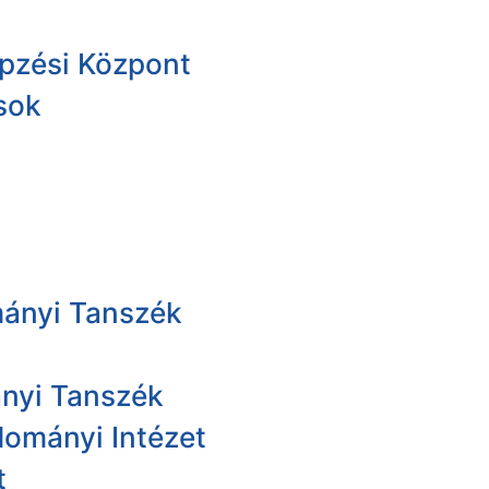
pzési Központ
sok
ányi Tanszék
ányi Tanszék
dományi Intézet
t