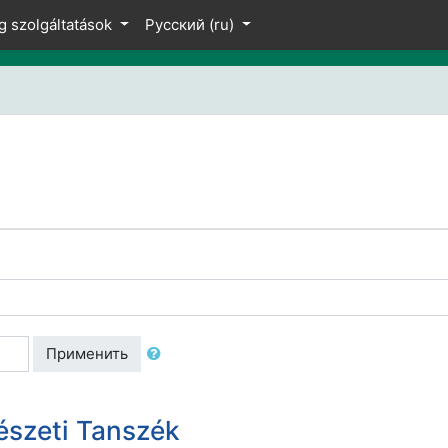
g szolgáltatások
Русский ‎(ru)‎
Применить
észeti Tanszék