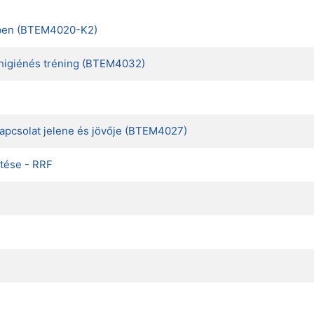
rében (BTEM4020-K2)
lhigiénés tréning (BTEM4032)
rkapcsolat jelene és jövője (BTEM4027)
tése - RRF