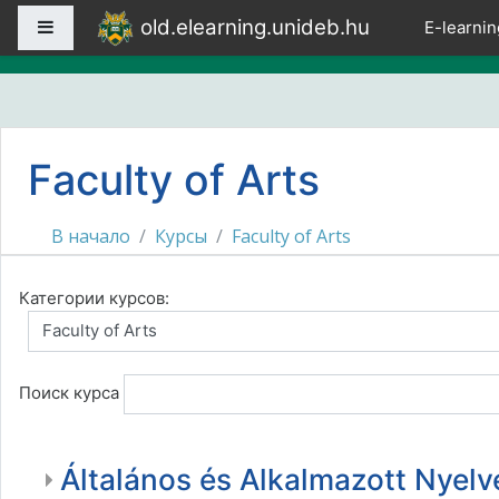
Перейти к основному содержанию
old.elearning.unideb.hu
Боковая панель
E-learnin
Faculty of Arts
В начало
Курсы
Faculty of Arts
Категории курсов:
Поиск курса
Általános és Alkalmazott Nyelv