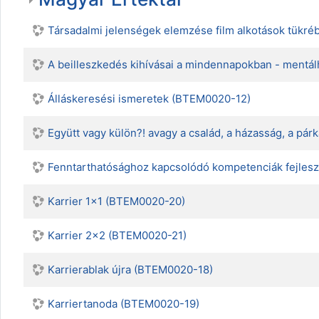
Társadalmi jelenségek elemzése film alkotások tük
A beilleszkedés kihívásai a mindennapokban - mentá
Álláskeresési ismeretek (BTEM0020-12)
Együtt vagy külön?! avagy a család, a házasság, a pá
Fenntarthatósághoz kapcsolódó kompetenciák fejlesz
Karrier 1x1 (BTEM0020-20)
Karrier 2x2 (BTEM0020-21)
Karrierablak újra (BTEM0020-18)
Karriertanoda (BTEM0020-19)