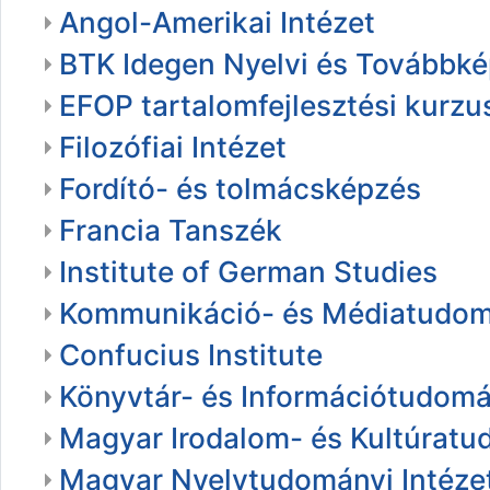
Angol-Amerikai Intézet
BTK Idegen Nyelvi és Továbbké
EFOP tartalomfejlesztési kurzu
Filozófiai Intézet
Fordító- és tolmácsképzés
Francia Tanszék
Institute of German Studies
Kommunikáció- és Médiatudom
Confucius Institute
Könyvtár- és Információtudom
Magyar Irodalom- és Kultúratu
Magyar Nyelvtudományi Intéze