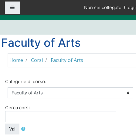
Vai al contenuto principale
Pannello laterale
Non sei collegato. (
Logi
Faculty of Arts
Home
Corsi
Faculty of Arts
Categorie di corso:
Cerca corsi
Vai