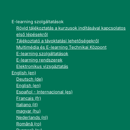
E-learning szolgáltatások
Rövid tájékoztatás a kurzusok indításával kapcsolatos
első lépésekről
Tájékoztató a távoktatási lehetőségekről
Multimédia és E-learning Technikai Központ
E-learning szolgáltatások
E-learning rendszerek
Elektronikus vizsgáztatás
English ‎(en)‎
Deutsch ‎(de)‎
English ‎(en)‎
Español - Internacional ‎(es)‎
Français ‎(fr)‎
Italiano ‎(it)‎
magyar ‎(hu)‎
Nederlands ‎(nl)‎
Română ‎(ro)‎