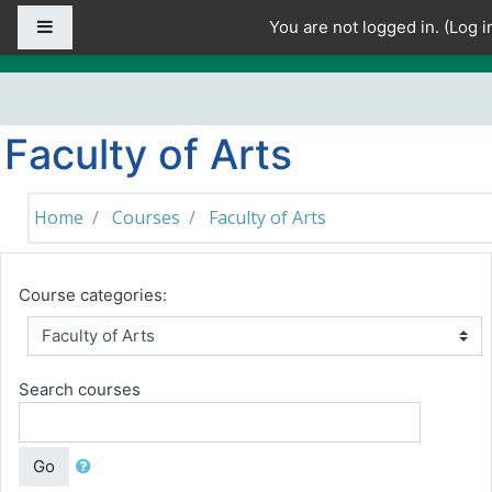
Skip to main content
Side panel
You are not logged in. (
Log i
Faculty of Arts
Home
Courses
Faculty of Arts
Course categories:
Search courses
Go