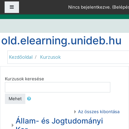
Tovább a fő tartalomhoz
Oldalpanel
Nincs bejelentkezve. (
Belépé
old.elearning.unideb.hu
Kezdőoldal
Kurzusok
Kurzusok keresése
Mehet
Az összes kibontása
Állam- és Jogtudományi