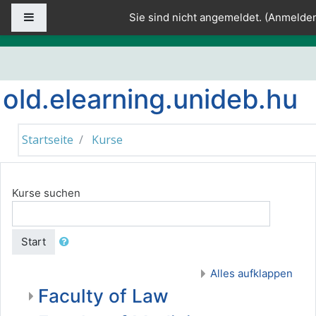
Zum Hauptinhalt
Website-Übersicht
Sie sind nicht angemeldet. (
Anmelde
old.elearning.unideb.hu
Startseite
Kurse
Kurse suchen
Start
Alles aufklappen
Faculty of Law